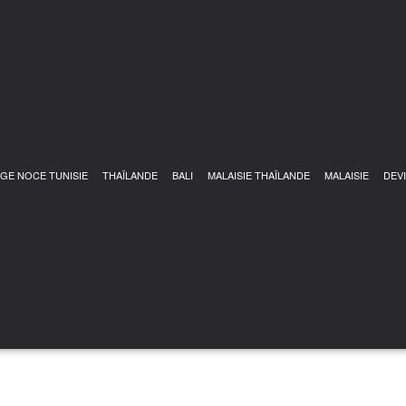
GE NOCE TUNISIE
THAÏLANDE
BALI
MALAISIE THAÏLANDE
MALAISIE
DEV